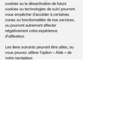
cookies ou la désactivation de futurs
cookies ou technologies de suivi pourront
vous empêcher d'accéder à certaines
zones ou fonctionnalités de nos services,
ou pourront autrement affecter
négativement votre expérience
d'utilisateur.
Les liens suivants peuvent être utiles, ou
vous pouvez utiliser l'option « Aide » de
votre navigateur.
Paramètres des cookies dans Firefox
Paramètres des cookies dans Internet
Explorer
Paramètres des cookies dans Google
Chrome
Paramètres des cookies dans Safari (OS
X)
Paramètres des cookies dans Safari (iOS)