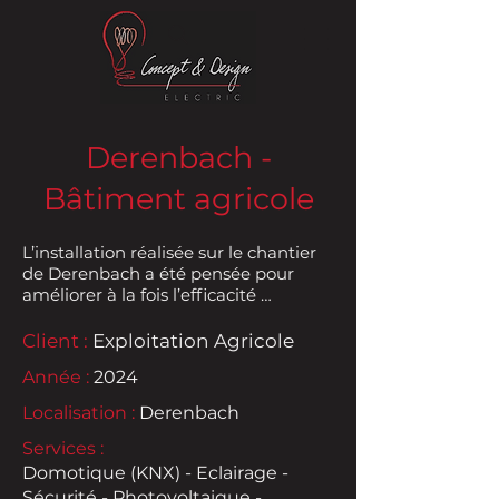
Derenbach -
Bâtiment agricole
L’installation réalisée sur le chantier 
de Derenbach a été pensée pour 
améliorer à la fois l’efficacité 
énergétique, la sécurité et le confort 
d’utilisation au quotidien. Le site a 
Client :
Exploitation Agricole
été équipé de panneaux 
Année :
2024
photovoltaïques performants, 
permettant de produire une partie 
Localisation :
Derenbach
importante de l’électricité sur place 
et de réduire durablement la facture 
Services :
énergétique, tout en valorisant une 
Domotique (KNX) - Eclairage -
énergie renouvelable.

Sécurité - Photovoltaique -