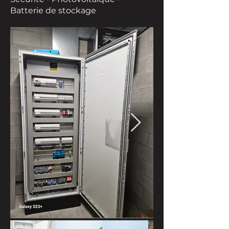
Batterie de stockage
En parallèle, une installation 
complète de vidéosurveillance a été 
mise en place afin de renforcer la 
protection des bâtiments et d’assurer 
un contrôle fiable des accès et des 
zones sensibles. L’éclairage a 
également fait l’objet d’une attention 
particulière, avec des luminaires 
adaptés aux besoins du site pour 
garantir une visibilité optimale, une 
consommation maîtrisée et une 
ambiance cohérente selon les 
espaces.

Enfin, l’ensemble a été intégré dans 
une gestion KNX, offrant une 
supervision centralisée et intelligente 
des équipements. Cette solution 
permet de piloter facilement les 