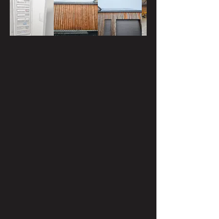
éclairages, de gérer différents 
scénarios d’utilisation, et d’optimiser 
les consommations en fonction des 
horaires ou de l’occupation. Grâce à 
cette approche globale, le chantier 
de Derenbach bénéficie aujourd’hui 
d’une installation moderne, évolutive 
et simple à exploiter, alliant 
performance, sécurité et confort, tout 
en réduisant l’empreinte énergétique 
du site.